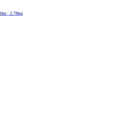
20
m ·
2.78
kg