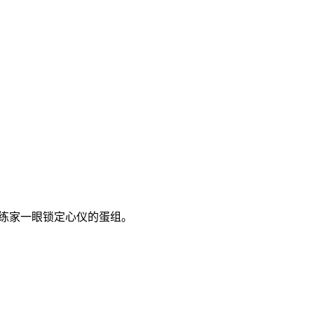
练家一眼锁定心仪的蛋组。