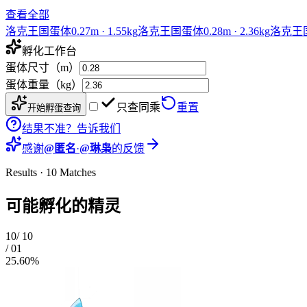
查看全部
洛克王国蛋体
0.27
m ·
1.55
kg
洛克王国蛋体
0.28
m ·
2.36
kg
洛克王
孵化工作台
蛋体尺寸（m）
蛋体重量（kg）
只查同乘
重置
开始孵蛋查询
结果不准？告诉我们
感谢
@
匿名
·
@
琳枭
的反馈
Results · 10 Matches
可能孵化的
精灵
10
/
10
/
01
25.60%