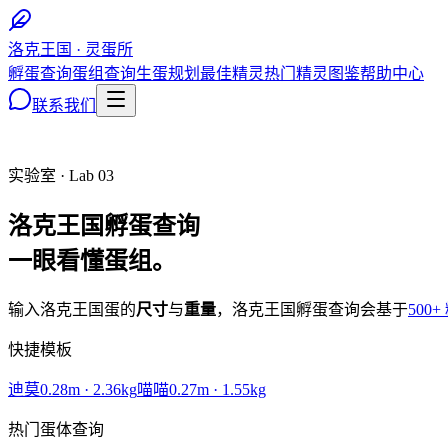
洛克王国 · 灵蛋所
孵蛋查询
蛋组查询
生蛋规划
最佳精灵
热门精灵图鉴
帮助中心
联系我们
实验室 · Lab 03
洛克王国
孵蛋查询
一眼看懂蛋组。
输入洛克王国蛋的
尺寸
与
重量
，洛克王国孵蛋查询会基于
500
快捷模板
迪莫
0.28
m ·
2.36
kg
喵喵
0.27
m ·
1.55
kg
热门蛋体查询