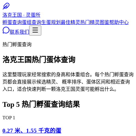
洛克王国 · 灵蛋所
孵蛋查询
蛋组查询
生蛋规划
最佳精灵
热门精灵图鉴
帮助中心
联系我们
热门孵蛋查询
洛克王国热门蛋体查询
这里整理玩家经常搜索的身高和体重组合。每个热门孵蛋查询
页都会直接展示候选精灵、 概率排序、蛋体区间和相近查询
入口，适合快速判断一颗洛克王国灵蛋可能孵出什么。
Top 5 热门孵蛋查询结果
TOP
1
0.27 米
、
1.55 千克
的蛋