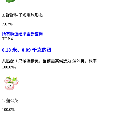
3
.
蹦蹦种子短毛球形态
7.67%
所有孵蛋结果
重新查询
TOP
4
0.18 米
、
0.09 千克
的蛋
共匹配
1
只候选精灵
，当前最高候选为 蒲公英，概率
100.0%。
1
.
蒲公英
100.0%