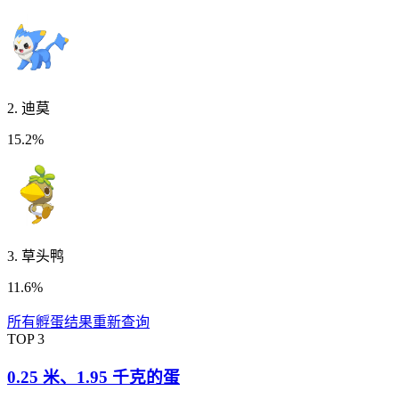
2
.
迪莫
15.2%
3
.
草头鸭
11.6%
所有孵蛋结果
重新查询
TOP
3
0.25 米
、
1.95 千克
的蛋