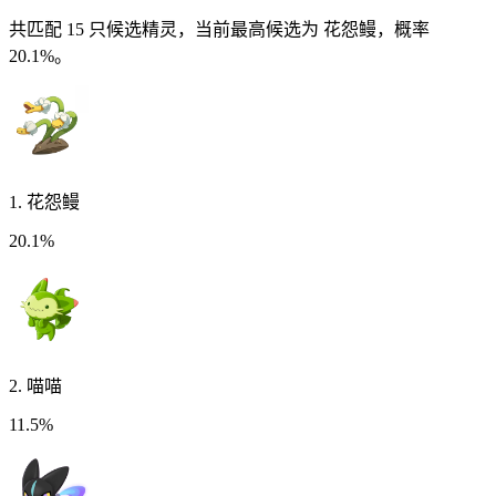
共匹配
15
只候选精灵
，当前最高候选为 花怨鳗，概率
20.1%。
1
.
花怨鳗
20.1%
2
.
喵喵
11.5%