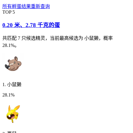
所有孵蛋结果
重新查询
TOP
5
0.20 米
、
2.78 千克
的蛋
共匹配
7
只候选精灵
，当前最高候选为 小鼠獭，概率
28.1%。
1
.
小鼠獭
28.1%