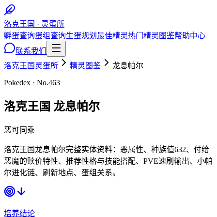
洛克王国 · 灵蛋所
孵蛋查询
蛋组查询
生蛋规划
最佳精灵
热门精灵图鉴
帮助中心
联系我们
洛克王国灵蛋所
精灵图鉴
龙息帕尔
Pokedex · No.
463
洛克王国
龙息帕尔
恶
可同乘
洛克王国龙息帕尔完整实体资料：恶属性、种族值632、付给
恶魔的赎价特性、推荐性格与技能搭配、PVE速刷输出、小帕
尔进化链、刷新地点、蛋组关系。
培养结论