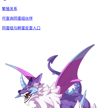
繁殖关系
可查询同蛋组伙伴
同蛋组与孵蛋反查入口