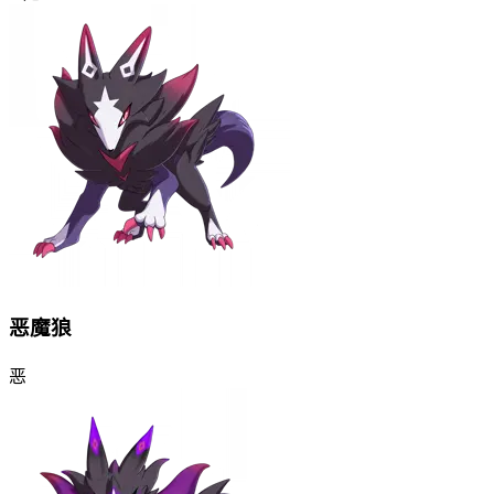
恶魔狼
恶