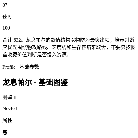
87
速度
100
合计
632
。
龙息帕尔
的数值结构以
物防
为最突出项，培养判断
应优先围绕
物攻
路线、速度线和生存容错来取舍，不要只按图
鉴收藏价值判断是否投入资源。
Profile · 基础参数
龙息帕尔
·
基础图鉴
图鉴 ID
No.463
属性
恶