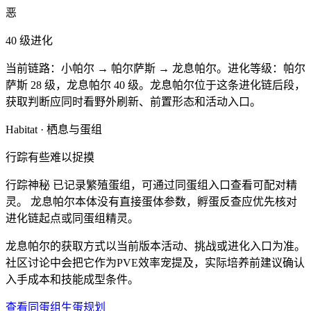
恶
40
级进化
当前链路：
小帕尔 → 帕尔萨斯 → 龙息帕尔
。
进化等级：帕尔
萨斯 28 级，龙息帕尔 40 级。
龙息帕尔位于这条进化链后段，
获取判断应同时看野外刷新、前置形态和活动入口。
Habitat · 栖息与蛋组
行踪有些难以捉摸
行踪神秘
已记录繁殖蛋组，可通过同蛋组入口查看可配对精
灵。
龙息帕尔本体没有直接蛋体参数，孵蛋反查应优先核对
进化链起点或同蛋组精灵。
龙息帕尔的获取方式以当前版本活动、挑战或进化入口为准。
社区讨论中会把它作为PVE效率宠提及，实际培养前建议确认
入手成本和技能成型条件。
查看同蛋组
生蛋规划