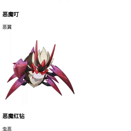
恶魔叮
恶
翼
恶魔红钻
虫
恶