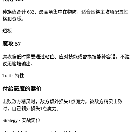
种族值合计
632
，最高项集中在
物防
，适合围绕主攻项配置性
格和资质。
短板
魔攻 57
魔攻
偏低时需要通过站位、应对技能或替换技能补容错，不建
议无脑堆输出。
Trait · 特性
付给恶魔的赎价
击败敌方精灵时，敌方额外损失1点魔力。被敌方精灵击败
时，自己额外损失1点魔力。
Strategy · 实战定位