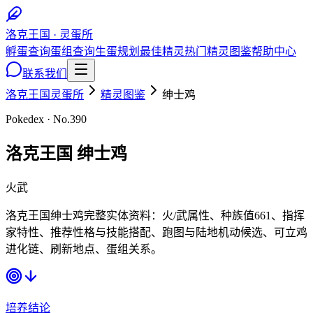
洛克王国 · 灵蛋所
孵蛋查询
蛋组查询
生蛋规划
最佳精灵
热门精灵图鉴
帮助中心
联系我们
洛克王国灵蛋所
精灵图鉴
绅士鸡
Pokedex · No.
390
洛克王国
绅士鸡
火
武
洛克王国绅士鸡完整实体资料：火/武属性、种族值661、指挥
家特性、推荐性格与技能搭配、跑图与陆地机动候选、可立鸡
进化链、刷新地点、蛋组关系。
培养结论