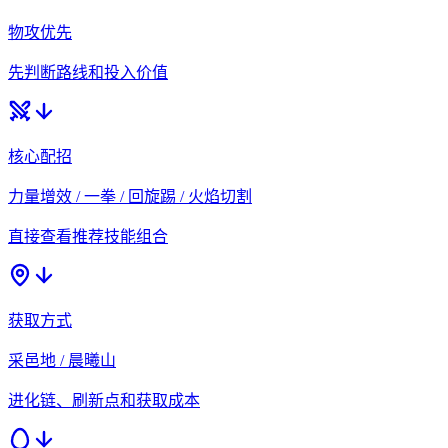
物攻优先
先判断路线和投入价值
核心配招
力量增效 / 一拳 / 回旋踢 / 火焰切割
直接查看推荐技能组合
获取方式
采邑地 / 晨曦山
进化链、刷新点和获取成本