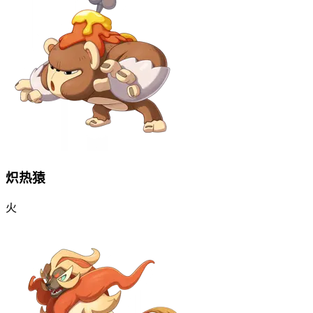
炽热猿
火