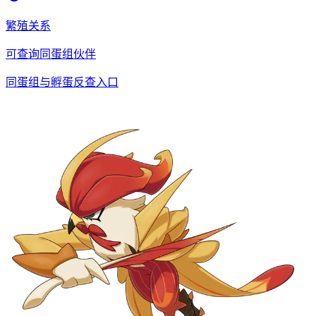
繁殖关系
可查询同蛋组伙伴
同蛋组与孵蛋反查入口