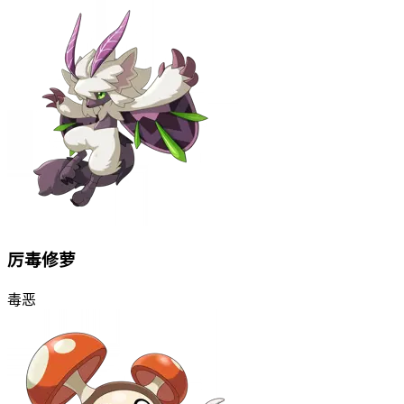
厉毒修萝
毒
恶