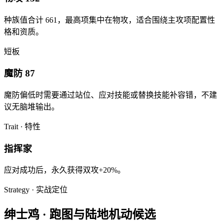
种族值合计
661
，最高项集中在
物攻
，适合围绕主攻项配置性
格和资质。
短板
魔防 87
魔防
偏低时需要通过站位、应对技能或替换技能补容错，不建
议无脑堆输出。
Trait · 特性
指挥家
应对成功后，永久获得双攻+20%。
Strategy · 实战定位
绅士鸡
·
跑图与陆地机动候选