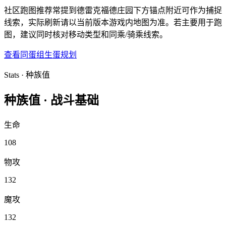
社区跑图推荐常提到德雷克福德庄园下方锚点附近可作为捕捉
线索，实际刷新请以当前版本游戏内地图为准。若主要用于跑
图，建议同时核对移动类型和同乘/骑乘线索。
查看同蛋组
生蛋规划
Stats · 种族值
种族值 ·
战斗基础
生命
108
物攻
132
魔攻
132