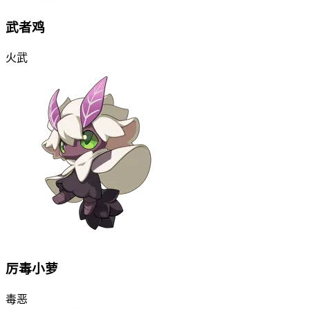
武者鸡
火
武
厉毒小萝
毒
恶