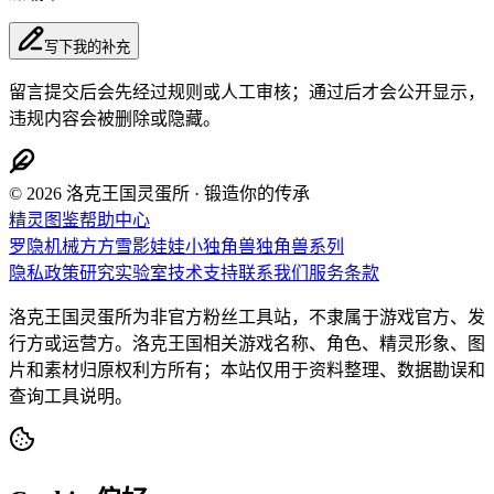
写下我的补充
留言提交后会先经过规则或人工审核；通过后才会公开显示，
违规内容会被删除或隐藏。
© 2026 洛克王国灵蛋所 · 锻造你的传承
精灵图鉴
帮助中心
罗隐
机械方方
雪影娃娃
小独角兽
独角兽系列
隐私政策
研究实验室
技术支持
联系我们
服务条款
洛克王国灵蛋所为非官方粉丝工具站，不隶属于游戏官方、发
行方或运营方。洛克王国相关游戏名称、角色、精灵形象、图
片和素材归原权利方所有；本站仅用于资料整理、数据勘误和
查询工具说明。