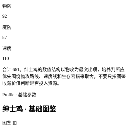
物防
92
魔防
87
速度
110
合计
661
。
绅士鸡
的数值结构以
物攻
为最突出项，培养判断应
优先围绕
物攻
路线、速度线和生存容错来取舍，不要只按图鉴
收藏价值判断是否投入资源。
Profile · 基础参数
绅士鸡
·
基础图鉴
图鉴 ID