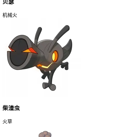
贝瑟
机械
火
柴渣虫
火
草