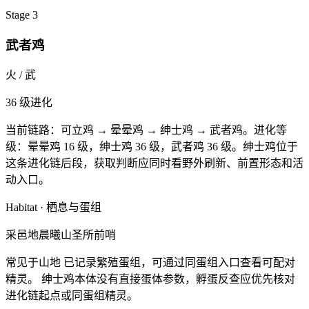
Stage
3
武者鸡
火 / 武
36
级进化
当前链路：
可立鸡 → 晕晕鸡 → 绅士鸡 → 武者鸡
。
进化等
级：晕晕鸡 16 级，绅士鸡 36 级，武者鸡 36 级。
绅士鸡位于
这条进化链后段，
获取判断应同时看野外刷新、前置形态和活
动入口。
Habitat · 栖息与蛋组
采邑地
晨曦山
圣所前哨
常见于山地
已记录繁殖蛋组，可通过同蛋组入口查看可配对
精灵。
绅士鸡本体没有直接蛋体参数，孵蛋反查应优先核对
进化链起点或同蛋组精灵。