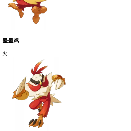
晕晕鸡
火