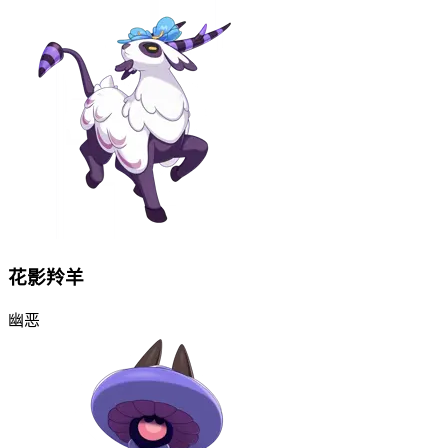
花影羚羊
幽
恶