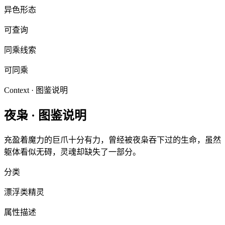
异色形态
可查询
同乘线索
可同乘
Context · 图鉴说明
夜枭
·
图鉴说明
充盈着魔力的巨爪十分有力，曾经被夜枭吞下过的生命，虽然
躯体看似无碍，灵魂却缺失了一部分。
分类
漂浮类精灵
属性描述