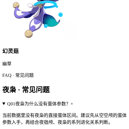
幻灵菇
幽
草
FAQ · 常见问题
夜枭
·
常见问题
Q
01
夜枭为什么没有蛋体参数？
+
当前数据里没有夜枭的直接蛋体区间。建议先从空空颅的蛋体
参数入手，再结合夜宿颅、夜枭的系列进化关系判断。