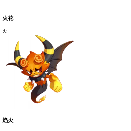
火花
火
焰火