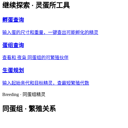
继续探索 ·
灵蛋所工具
孵蛋查询
输入蛋的尺寸和重量，一键查出可能孵化的精灵
蛋组查询
查看和 夜枭 同蛋组的可繁殖伙伴
生蛋规划
输入起始亲代和目标精灵，查最短繁殖代数
Breeding · 同蛋组精灵
同蛋组 ·
繁殖关系