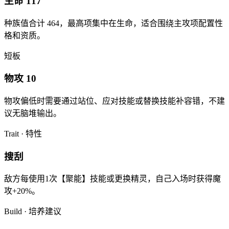
生命 117
种族值合计
464
，最高项集中在
生命
，适合围绕主攻项配置性
格和资质。
短板
物攻 10
物攻
偏低时需要通过站位、应对技能或替换技能补容错，不建
议无脑堆输出。
Trait · 特性
搜刮
敌方每使用1次【聚能】技能或更换精灵，自己入场时获得魔
攻+20%。
Build · 培养建议