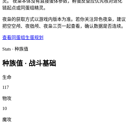
灵。
夜枭本体没有直接蛋体参数，孵蛋反查应优先核对进化
链起点或同蛋组精灵。
夜枭的获取方式以游戏内版本为准。若你关注异色夜枭，建议
把空空颅、夜宿颅、夜枭三页一起查看，确认数据是否连续。
查看同蛋组
生蛋规划
Stats · 种族值
种族值 ·
战斗基础
生命
117
物攻
10
魔攻