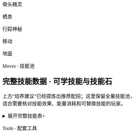
骨头精灵
栖息
行踪神秘
移动
地面
Moves · 技能池
完整技能数据 ·
可学技能与技能石
上方“培养建议”已经提炼出推荐配招；这里保留全量技能池，
适合需要核对技能效果、能量消耗和可替换技能的玩家。
展开完整技能表
+
Tools · 配套工具