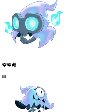
空空颅
幽