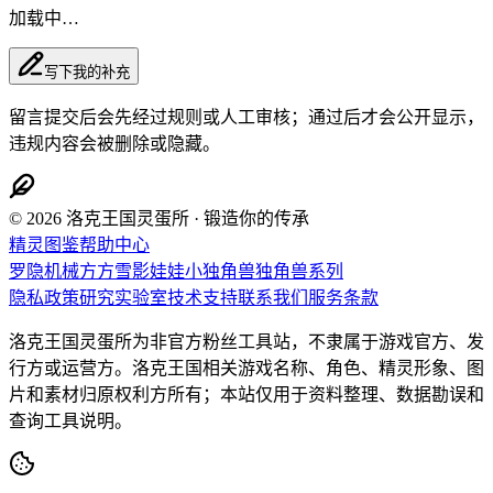
加载中…
写下我的补充
留言提交后会先经过规则或人工审核；通过后才会公开显示，
违规内容会被删除或隐藏。
© 2026 洛克王国灵蛋所 · 锻造你的传承
精灵图鉴
帮助中心
罗隐
机械方方
雪影娃娃
小独角兽
独角兽系列
隐私政策
研究实验室
技术支持
联系我们
服务条款
洛克王国灵蛋所为非官方粉丝工具站，不隶属于游戏官方、发
行方或运营方。洛克王国相关游戏名称、角色、精灵形象、图
片和素材归原权利方所有；本站仅用于资料整理、数据勘误和
查询工具说明。