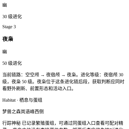
幽
30
级进化
Stage
3
夜枭
幽
50
级进化
当前链路：
空空颅 → 夜宿颅 → 夜枭
。
进化等级：夜宿颅 30
级，夜枭 50 级。
夜枭位于这条进化链后段，
获取判断应同时
看野外刷新、前置形态和活动入口。
Habitat · 栖息与蛋组
梦兽之森
岚语峰西侧
行踪神秘
已记录繁殖蛋组，可通过同蛋组入口查看可配对精