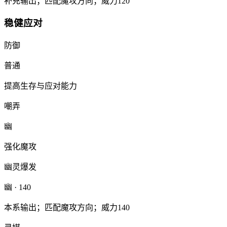
补充输出；匹配魔攻方向；威力120
稳健应对
防御
普通
提高生存与应对能力
嘲弄
幽
强化魔攻
幽灵爆发
幽
· 140
本系输出；匹配魔攻方向；威力140