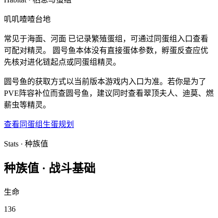
叽叽喳喳台地
常见于海面、河面
已记录繁殖蛋组，可通过同蛋组入口查看
可配对精灵。
圆号鱼本体没有直接蛋体参数，孵蛋反查应优
先核对进化链起点或同蛋组精灵。
圆号鱼的获取方式以当前版本游戏内入口为准。若你是为了
PVE阵容补位而查圆号鱼，建议同时查看翠顶夫人、迪莫、燃
薪虫等精灵。
查看同蛋组
生蛋规划
Stats · 种族值
种族值 ·
战斗基础
生命
136