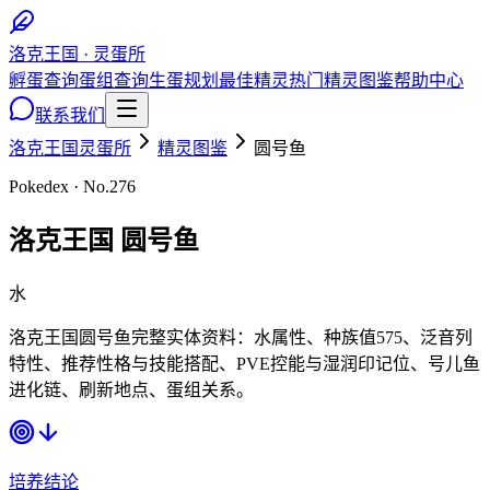
洛克王国 · 灵蛋所
孵蛋查询
蛋组查询
生蛋规划
最佳精灵
热门精灵图鉴
帮助中心
联系我们
洛克王国灵蛋所
精灵图鉴
圆号鱼
Pokedex · No.
276
洛克王国
圆号鱼
水
洛克王国圆号鱼完整实体资料：水属性、种族值575、泛音列
特性、推荐性格与技能搭配、PVE控能与湿润印记位、号儿鱼
进化链、刷新地点、蛋组关系。
培养结论