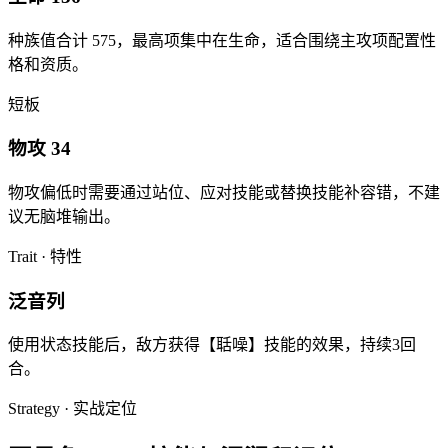
种族值合计
575
，最高项集中在
生命
，适合围绕主攻项配置性
格和资质。
短板
物攻 34
物攻
偏低时需要通过站位、应对技能或替换技能补容错，不建
议无脑堆输出。
Trait · 特性
泛音列
使用状态技能后，敌方获得【聒噪】技能的效果，持续3回
合。
Strategy · 实战定位