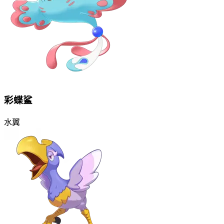
彩蝶鲨
水
翼