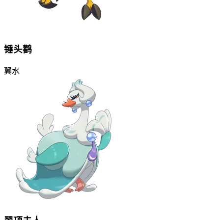
锤头鹳
翼
水