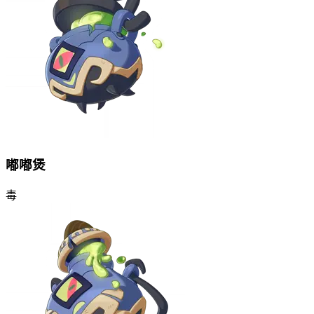
嘟嘟煲
毒