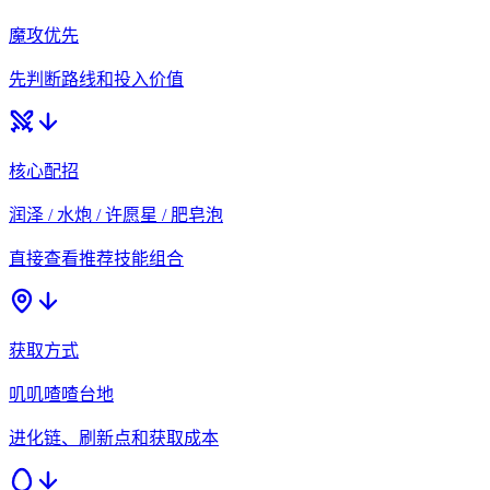
魔攻优先
先判断路线和投入价值
核心配招
润泽 / 水炮 / 许愿星 / 肥皂泡
直接查看推荐技能组合
获取方式
叽叽喳喳台地
进化链、刷新点和获取成本