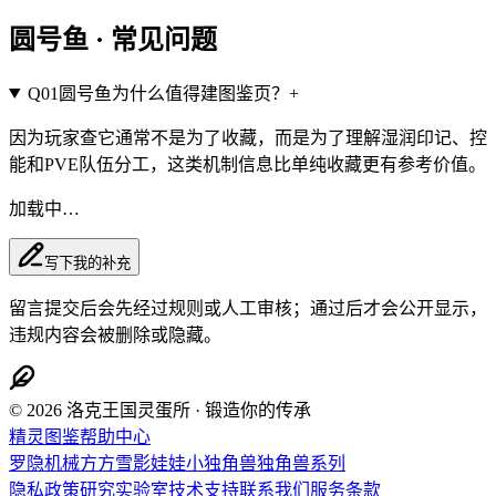
圆号鱼
·
常见问题
Q
01
圆号鱼为什么值得建图鉴页？
+
因为玩家查它通常不是为了收藏，而是为了理解湿润印记、控
能和PVE队伍分工，这类机制信息比单纯收藏更有参考价值。
加载中…
写下我的补充
留言提交后会先经过规则或人工审核；通过后才会公开显示，
违规内容会被删除或隐藏。
© 2026 洛克王国灵蛋所 · 锻造你的传承
精灵图鉴
帮助中心
罗隐
机械方方
雪影娃娃
小独角兽
独角兽系列
隐私政策
研究实验室
技术支持
联系我们
服务条款