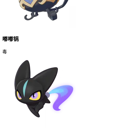
嘟嘟锅
毒