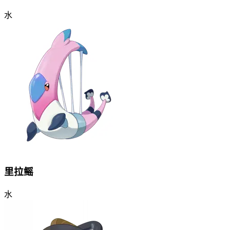
水
里拉鳐
水