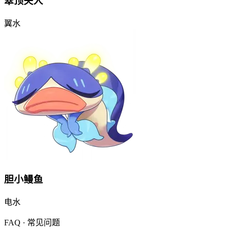
翠顶夫人
翼
水
胆小鳗鱼
电
水
FAQ · 常见问题