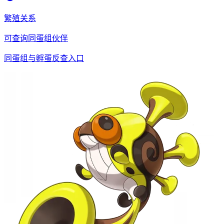
繁殖关系
可查询同蛋组伙伴
同蛋组与孵蛋反查入口