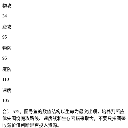
物攻
34
魔攻
95
物防
95
魔防
110
速度
105
合计
575
。
圆号鱼
的数值结构以
生命
为最突出项，培养判断应
优先围绕
魔攻
路线、速度线和生存容错来取舍，不要只按图鉴
收藏价值判断是否投入资源。