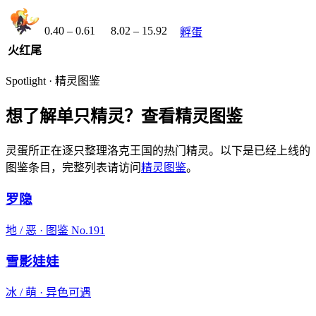
0.40
–
0.61
8.02
–
15.92
孵蛋
火红尾
Spotlight · 精灵图鉴
想了解单只精灵？
查看精灵图鉴
灵蛋所正在逐只整理洛克王国的热门精灵。以下是已经上线的
图鉴条目，完整列表请访问
精灵图鉴
。
罗隐
地 / 恶 · 图鉴 No.191
雪影娃娃
冰 / 萌 · 异色可遇