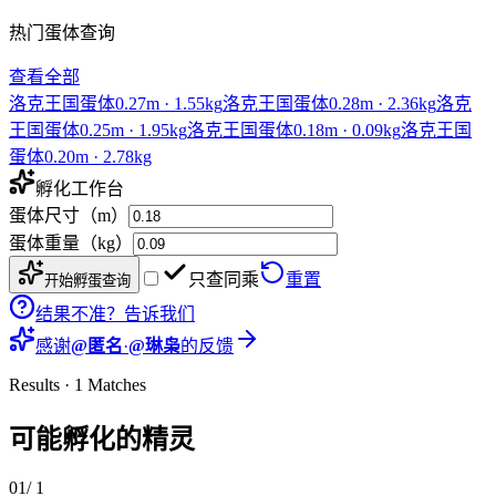
热门蛋体查询
查看全部
洛克王国蛋体
0.27
m ·
1.55
kg
洛克王国蛋体
0.28
m ·
2.36
kg
洛克
王国蛋体
0.25
m ·
1.95
kg
洛克王国蛋体
0.18
m ·
0.09
kg
洛克王国
蛋体
0.20
m ·
2.78
kg
孵化工作台
蛋体尺寸（m）
蛋体重量（kg）
只查同乘
重置
开始孵蛋查询
结果不准？告诉我们
感谢
@
匿名
·
@
琳枭
的反馈
Results · 1 Matches
可能孵化的
精灵
01
/
1