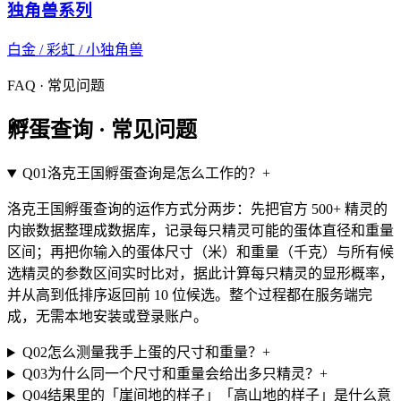
独角兽系列
白金 / 彩虹 / 小独角兽
FAQ · 常见问题
孵蛋查询 ·
常见问题
Q
01
洛克王国孵蛋查询是怎么工作的？
+
洛克王国孵蛋查询的运作方式分两步：先把官方 500+ 精灵的
内嵌数据整理成数据库，记录每只精灵可能的蛋体直径和重量
区间；再把你输入的蛋体尺寸（米）和重量（千克）与所有候
选精灵的参数区间实时比对，据此计算每只精灵的显形概率，
并从高到低排序返回前 10 位候选。整个过程都在服务端完
成，无需本地安装或登录账户。
Q
02
怎么测量我手上蛋的尺寸和重量？
+
Q
03
为什么同一个尺寸和重量会给出多只精灵？
+
Q
04
结果里的「崖间地的样子」「高山地的样子」是什么意