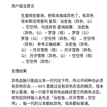
用户留言原文
生蛋规划查询，把母本搞成异色了，有异色
母本那还用查吗 复现：治愈兔（异色、公）
→ 空空颅，勾选异色 查询结果： 治愈兔
（异色、公） + 梦游（母）→ 梦游（公）
梦游（公） + 空空颅（异色、母）→ 空空颅
（异色） 参考正确结果： 治愈兔（异色、
公） + 月牙雪熊（母）→ 月牙雪熊（异色、
公） 月牙雪熊（异色、公） + 空空颅（母）
→ 空空颅（异色）
处理结果
异色血脉只能由父本一代代往下传，所以中间种也必须
有异色形态——BFS 里跳过没有异色形态的精灵，母本
默认普通，每一只是不是异色由路径里它的角色决定。
修完后同样输入会先走「治愈兔→月牙雪熊→空空
颅」，每一代的父本都标异色、母本都标普通。