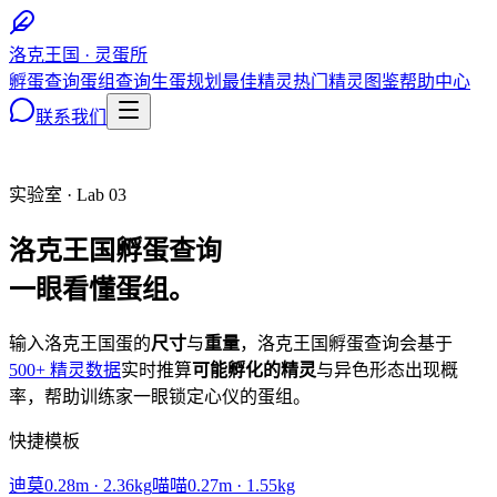
洛克王国 · 灵蛋所
孵蛋查询
蛋组查询
生蛋规划
最佳精灵
热门精灵图鉴
帮助中心
联系我们
实验室 · Lab 03
洛克王国
孵蛋查询
一眼看懂蛋组。
输入洛克王国蛋的
尺寸
与
重量
，洛克王国孵蛋查询会基于
500+ 精灵数据
实时推算
可能孵化的精灵
与异色形态出现概
率，帮助训练家一眼锁定心仪的蛋组。
快捷模板
迪莫
0.28
m ·
2.36
kg
喵喵
0.27
m ·
1.55
kg