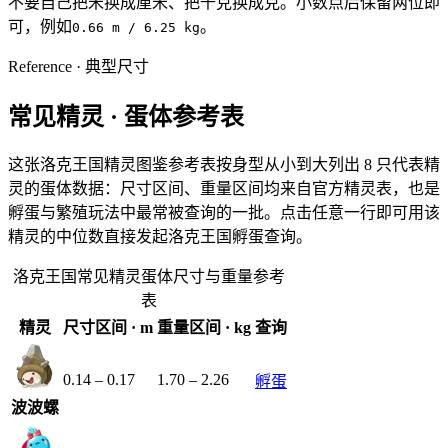
不要自己把米换成厘米、把千克换成克。小数点后保留两位即
可，例如
。
0.66 m / 6.25 kg
Reference · 典型尺寸
常见精灵 ·
蛋体参考表
这张洛克王国精灵图鉴参考表按身型从小到大列出
8
只代表精
灵的蛋体数据：尺寸区间、重量区间均来自官方精灵表，也是
孵蛋与繁殖玩法中最常被查询的一批。点击任意一行即可用该
精灵的中位数直接发起洛克王国孵蛋查询。
洛克王国常见精灵蛋体尺寸与重量参考
表
精灵
尺寸区间 · m
重量区间 · kg
查询
0.14
–
0.17
1.70
–
2.26
孵蛋
波波螺