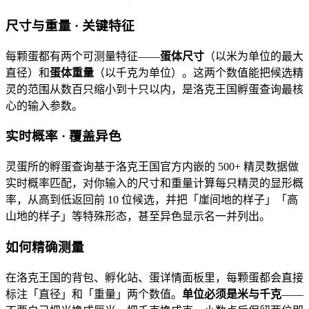
尺寸与重量 · 关键特征
每颗蛋都有两个可测量特征——
蛋体尺寸
（以米为单位的最大
直径）和
蛋体重量
（以千克为单位）。这两个数值能把候选精
灵的范围从数百只缩小到十只以内，是洛克王国孵蛋查询最核
心的输入参数。
实时概率 · 覆盖异色
灵蛋所的孵蛋查询基于洛克王国官方内嵌的 500+ 精灵数据做
实时概率匹配，对你输入的尺寸和重量计算每只精灵的显形概
率，从高到低返回前 10 位候选，并把「崖间地的样子」「高
山地的样子」等特殊形态，甚至异色显示名一并列出。
如何精确测量
在洛克王国的背包、孵化站、蛋详情面板里，每颗蛋都会直接
标注「直径」和「重量」两个数值。
单位必须是米与千克
——