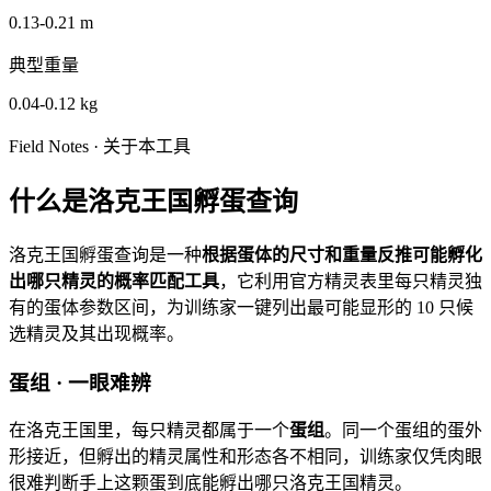
0.13-0.21 m
典型重量
0.04-0.12 kg
Field Notes · 关于本工具
什么是
洛克王国孵蛋查询
洛克王国孵蛋查询是一种
根据蛋体的尺寸和重量反推可能孵化
出哪只精灵的概率匹配工具
，它利用官方精灵表里每只精灵独
有的蛋体参数区间，为训练家一键列出最可能显形的 10 只候
选精灵及其出现概率。
蛋组 · 一眼难辨
在洛克王国里，每只精灵都属于一个
蛋组
。同一个蛋组的蛋外
形接近，但孵出的精灵属性和形态各不相同，训练家仅凭肉眼
很难判断手上这颗蛋到底能孵出哪只洛克王国精灵。