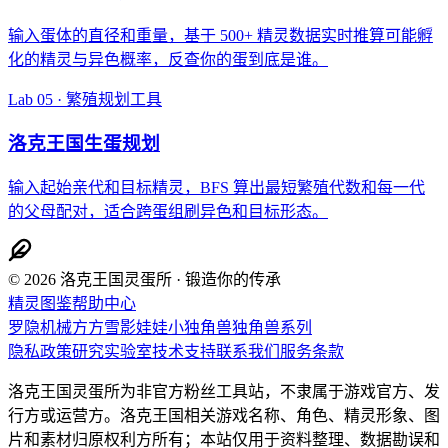
输入蛋体的直径和重量，基于 500+ 精灵数据实时推算可能孵
化的精灵与异色概率，反查你的蛋到底是谁。
Lab 05 · 繁殖规划工具
洛克王国生蛋规划
输入起始亲代和目标精灵，BFS 算出最短繁殖代数和每一代
的父母配对，适合跨蛋组刷异色和目标形态。
© 2026 洛克王国灵蛋所 · 锻造你的传承
精灵图鉴
帮助中心
罗隐
机械方方
雪影娃娃
小独角兽
独角兽系列
隐私政策
研究实验室
技术支持
联系我们
服务条款
洛克王国灵蛋所为非官方粉丝工具站，不隶属于游戏官方、发
行方或运营方。洛克王国相关游戏名称、角色、精灵形象、图
片和素材归原权利方所有；本站仅用于资料整理、数据勘误和