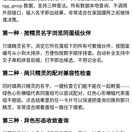
egg_group 数据，支持三种查法。所有数据本地查询、不调用
外部接口，输入名字即出结果，非常适合在家园摆阵之前做快
速决策。
第一种 · 按精灵名字浏览同蛋组伙伴
只填精灵名字，浏览它所在蛋组下的所有可繁殖伙伴，按图鉴
编号从小到大排序，方便你按数字顺序排查。自动补全支持中
文子串和拼音前缀，打字即出候选，不用记全名。
第二种 · 两只精灵的配对兼容性检查
同时填两只精灵的名字，一键检查它们能不能在一起孵蛋——
绿色心形横幅代表同蛋组可以尝试配对，红色心形横幅代表蛋
组不相容。点击结果里的任一卡片可以快速把查询切换到那只
精灵，非常适合顺着蛋组一路往下摸索。
第三种 · 异色形态收敛查询