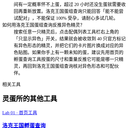
间有一定概率怀不上蛋，超过 20 小时还没生蛋就需要收
回再重新放置。洛克王国蛋组查询只能回答「能不能尝
试配对」，不能保证 100% 受孕，请耐心多试几轮。
如何用洛克王国蛋组查询反推异色精灵？
搜索任意一只精灵后，点击配偶列表工具栏右上角的
「只显示异色」开关，结果就会被收敛到 40 只官方标记
有异色形态的精灵，并把它们的卡片图片换成对应的异
色贴图。如果你手上有一颗未知的蛋，建议先用首页的
孵蛋查询工具按蛋的尺寸和重量反推它可能是哪一只精
灵，再回到洛克王国蛋组查询核对异色形态和可配伙
伴。
相关工具
灵蛋所的其他工具
Lab 01 · 首页工具
洛克王国孵蛋查询