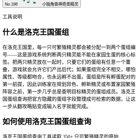
No.
198
小独角兽
神奇类精灵
工具说明
什么是洛克王国蛋组
在洛克王国里，每一只可繁殖精灵都会被分配一到两个蛋组编
号——这是游戏系统判断两只精灵能不能在家园生蛋的核心标
签。把两只精灵放在一起时，只要它们的蛋组有任意一个重
叠，游戏就会允许它们产出后代；如果蛋组完全不相交，哪怕
属性、等级都吻合，也永远孵不出蛋。蛋组是所有孵蛋配对的
第一前提，因此训练家在规划异色、孵新精灵或布置家园繁殖
阵容之前，第一步几乎总是查明目标精灵的蛋组成员。洛克王
国蛋组查询把官方隐藏的蛋组字段整理成可检索的数据，让这
一步从翻攻略贴变成输入名字就能完成。
如何使用洛克王国蛋组查询
洛克王国蛋组查询工具读取 350+ 只可繁殖精灵的原始