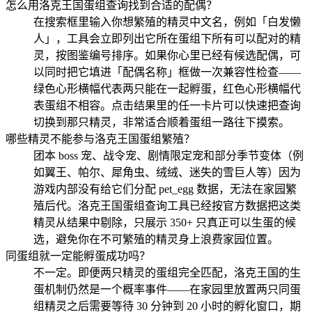
怎么用洛克王国蛋组查询找到合适的配偶？
在搜索框里输入你想繁殖的精灵中文名，例如「白发懒
人」，工具会立即列出它所在蛋组下所有可以配对的精
灵，按图鉴编号排序。如果你心里已经有候选配偶，可
以同时把它填进「配偶名称」框做一次兼容性检查——
绿色心形横幅代表两只能在一起孵蛋，红色心形横幅代
表蛋组不相容。点击结果里的任一卡片可以快速把查询
切换到那只精灵，非常适合顺着蛋组一路往下摸索。
哪些精灵不能参与洛克王国蛋组繁殖？
团本 boss 宠、战令宠、剧情限定宠和部分季节变体（例
如翼王、帕尔、犀角虫、绒绒、迷失的雪巨人等）因为
游戏内部没有给它们分配 pet_egg 数据，无法在家园繁
殖后代。洛克王国蛋组查询工具已经按官方数据把这类
精灵从结果中剔除，只展示 350+ 只真正可以生蛋的候
选，避免你在不可繁殖的精灵身上浪费家园位置。
同蛋组就一定能孵蛋成功吗？
不一定。即便两只精灵的蛋组完全匹配，洛克王国的生
蛋机制仍然是一个概率事件——在家园里放置两只同蛋
组精灵之后需要等待 30 分钟到 20 小时的孵化窗口，期