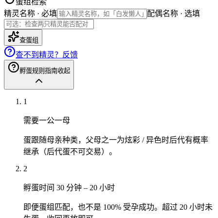
蛋组检索
精灵名称 · 必填
配偶名称 · 选填
查蛋组
查不到精灵？反馈
孵蛋规则指南
收起
1
需要一公一母
蛋跟随母亲种类，父母之一为炫彩 / 异色时后代有概率
继承（后代蛋不可交易）。
2
孵蛋时间 30 分钟 – 20 小时
即便蛋组匹配，也不是 100% 受孕成功。超过 20 小时未