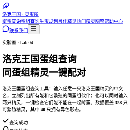
洛克王国 · 灵蛋所
孵蛋查询
蛋组查询
生蛋规划
最佳精灵
热门精灵图鉴
帮助中心
联系我们
实验室 · Lab 04
洛克王国蛋组查询
同蛋组精灵一键配对
洛克王国蛋组查询工具：输入任意一只洛克王国精灵的中文
名，立刻列出所有能和它繁殖的同蛋组伙伴；也可以同时输入
两只精灵，一键检查它们能不能在一起孵蛋。数据覆盖
358
只
可繁殖精灵，其中
40
只拥有异色形态。
查询成功