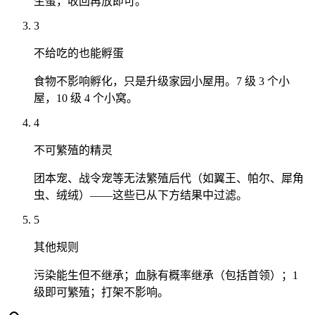
生蛋，收回再放即可。
3
不给吃的也能孵蛋
食物不影响孵化，只是升级家园小屋用。7 级 3 个小
屋，10 级 4 个小窝。
4
不可繁殖的精灵
团本宠、战令宠等无法繁殖后代（如翼王、帕尔、犀角
虫、绒绒）——这些已从下方结果中过滤。
5
其他规则
污染能生但不继承；血脉有概率继承（包括首领）；1
级即可繁殖；打架不影响。