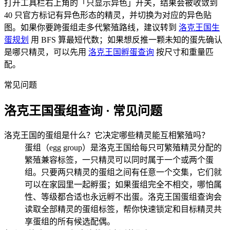
打开工具栏右上角的「只显示异色」开关，结果会被收敛到
40 只官方标记有异色形态的精灵，并切换为对应的异色贴
图。如果你要跨蛋组走多代繁殖路线，建议转到
洛克王国生
蛋规划
用 BFS 算最短代数；如果想反推一颗未知的蛋先确认
是哪只精灵，可以先用
洛克王国孵蛋查询
按尺寸和重量匹
配。
常见问题
洛克王国蛋组查询 · 常见问题
洛克王国的蛋组是什么？它决定哪些精灵能互相繁殖吗？
蛋组（egg group）是洛克王国给每只可繁殖精灵分配的
繁殖兼容标签，一只精灵可以同时属于一个或两个蛋
组。只要两只精灵的蛋组之间有任意一个交集，它们就
可以在家园里一起孵蛋；如果蛋组完全不相交，哪怕属
性、等级都合适也永远孵不出蛋。洛克王国蛋组查询会
读取全部精灵的蛋组标签，帮你快速锁定和目标精灵共
享蛋组的所有候选配偶。