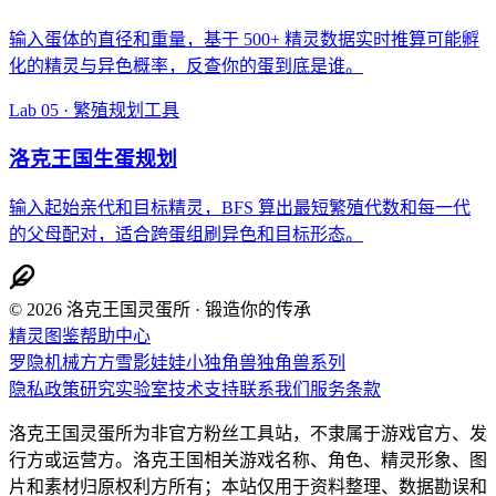
输入蛋体的直径和重量，基于 500+ 精灵数据实时推算可能孵
化的精灵与异色概率，反查你的蛋到底是谁。
Lab 05 · 繁殖规划工具
洛克王国生蛋规划
输入起始亲代和目标精灵，BFS 算出最短繁殖代数和每一代
的父母配对，适合跨蛋组刷异色和目标形态。
© 2026 洛克王国灵蛋所 · 锻造你的传承
精灵图鉴
帮助中心
罗隐
机械方方
雪影娃娃
小独角兽
独角兽系列
隐私政策
研究实验室
技术支持
联系我们
服务条款
洛克王国灵蛋所为非官方粉丝工具站，不隶属于游戏官方、发
行方或运营方。洛克王国相关游戏名称、角色、精灵形象、图
片和素材归原权利方所有；本站仅用于资料整理、数据勘误和