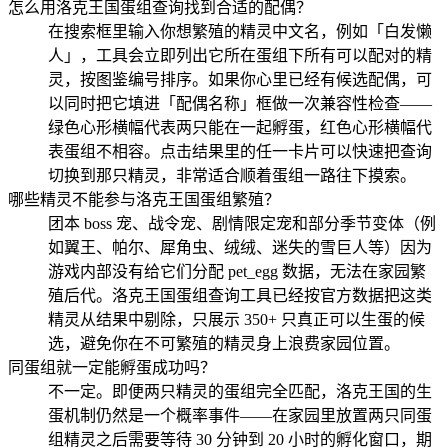
怎么用洛克王国蛋组查询找到合适的配偶？
在搜索框里输入你想繁殖的精灵中文名，例如「白发懒
人」，工具会立即列出它所在蛋组下所有可以配对的精
灵，按图鉴编号排序。如果你心里已经有候选配偶，可
以同时把它填进「配偶名称」框做一次兼容性检查——
绿色心形横幅代表两只能在一起孵蛋，红色心形横幅代
表蛋组不相容。点击结果里的任一卡片可以快速把查询
切换到那只精灵，非常适合顺着蛋组一路往下摸索。
哪些精灵不能参与洛克王国蛋组繁殖？
团本 boss 宠、战令宠、剧情限定宠和部分季节变体（例
如翼王、帕尔、犀角虫、绒绒、迷失的雪巨人等）因为
游戏内部没有给它们分配 pet_egg 数据，无法在家园繁
殖后代。洛克王国蛋组查询工具已经按官方数据把这类
精灵从结果中剔除，只展示 350+ 只真正可以生蛋的候
选，避免你在不可繁殖的精灵身上浪费家园位置。
同蛋组就一定能孵蛋成功吗？
不一定。即便两只精灵的蛋组完全匹配，洛克王国的生
蛋机制仍然是一个概率事件——在家园里放置两只同蛋
组精灵之后需要等待 30 分钟到 20 小时的孵化窗口，期