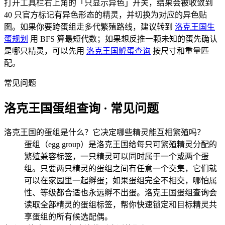
打开工具栏右上角的「只显示异色」开关，结果会被收敛到
40 只官方标记有异色形态的精灵，并切换为对应的异色贴
图。如果你要跨蛋组走多代繁殖路线，建议转到
洛克王国生
蛋规划
用 BFS 算最短代数；如果想反推一颗未知的蛋先确认
是哪只精灵，可以先用
洛克王国孵蛋查询
按尺寸和重量匹
配。
常见问题
洛克王国蛋组查询 · 常见问题
洛克王国的蛋组是什么？它决定哪些精灵能互相繁殖吗？
蛋组（egg group）是洛克王国给每只可繁殖精灵分配的
繁殖兼容标签，一只精灵可以同时属于一个或两个蛋
组。只要两只精灵的蛋组之间有任意一个交集，它们就
可以在家园里一起孵蛋；如果蛋组完全不相交，哪怕属
性、等级都合适也永远孵不出蛋。洛克王国蛋组查询会
读取全部精灵的蛋组标签，帮你快速锁定和目标精灵共
享蛋组的所有候选配偶。