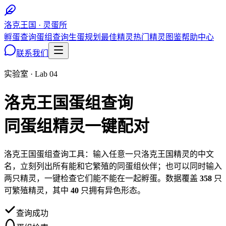
洛克王国 · 灵蛋所
孵蛋查询
蛋组查询
生蛋规划
最佳精灵
热门精灵图鉴
帮助中心
联系我们
实验室 · Lab 04
洛克王国蛋组查询
同蛋组精灵一键配对
洛克王国蛋组查询工具：输入任意一只洛克王国精灵的中文
名，立刻列出所有能和它繁殖的同蛋组伙伴；也可以同时输入
两只精灵，一键检查它们能不能在一起孵蛋。数据覆盖
358
只
可繁殖精灵，其中
40
只拥有异色形态。
查询成功