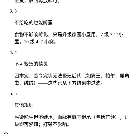
生蛋，收回再放即可。
3
不给吃的也能孵蛋
食物不影响孵化，只是升级家园小屋用。7 级 3 个小
屋，10 级 4 个小窝。
4
不可繁殖的精灵
团本宠、战令宠等无法繁殖后代（如翼王、帕尔、犀角
虫、绒绒）——这些已从下方结果中过滤。
5
其他规则
污染能生但不继承；血脉有概率继承（包括首领）；1
级即可繁殖；打架不影响。