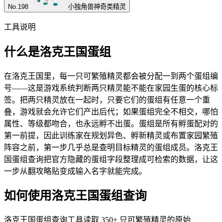
No.
198
小独角兽
神奇类精灵
工具说明
什么是洛克王国蛋组
在洛克王国里，每一只可繁殖精灵都会被分配一到两个蛋组编
号——这是游戏系统判断两只精灵能不能在家园生蛋的核心标
签。把两只精灵放在一起时，只要它们的蛋组有任意一个重
叠，游戏就会允许它们产出后代；如果蛋组完全不相交，哪怕
属性、等级都吻合，也永远孵不出蛋。蛋组是所有孵蛋配对的
第一前提，因此训练家在规划异色、孵新精灵或布置家园繁殖
阵容之前，第一步几乎总是查明目标精灵的蛋组成员。洛克王
国蛋组查询把官方隐藏的蛋组字段整理成可检索的数据，让这
一步从翻攻略贴变成输入名字就能完成。
如何使用洛克王国蛋组查询
洛克王国蛋组查询工具读取 350+ 只可繁殖精灵的原始