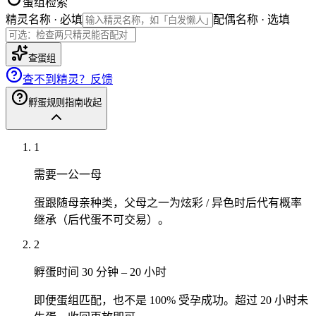
蛋组检索
精灵名称 · 必填
配偶名称 · 选填
查蛋组
查不到精灵？反馈
孵蛋规则指南
收起
1
需要一公一母
蛋跟随母亲种类，父母之一为炫彩 / 异色时后代有概率
继承（后代蛋不可交易）。
2
孵蛋时间 30 分钟 – 20 小时
即便蛋组匹配，也不是 100% 受孕成功。超过 20 小时未