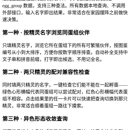
egg_group 数据，支持三种查法。所有数据本地查询、不调用
外部接口，输入名字即出结果，非常适合在家园摆阵之前做快
速决策。
第一种 · 按精灵名字浏览同蛋组伙伴
只填精灵名字，浏览它所在蛋组下的所有可繁殖伙伴，按图鉴
编号从小到大排序，方便你按数字顺序排查。自动补全支持中
文子串和拼音前缀，打字即出候选，不用记全名。
第二种 · 两只精灵的配对兼容性检查
同时填两只精灵的名字，一键检查它们能不能在一起孵蛋——
绿色心形横幅代表同蛋组可以尝试配对，红色心形横幅代表蛋
组不相容。点击结果里的任一卡片可以快速把查询切换到那只
精灵，非常适合顺着蛋组一路往下摸索。
第三种 · 异色形态收敛查询