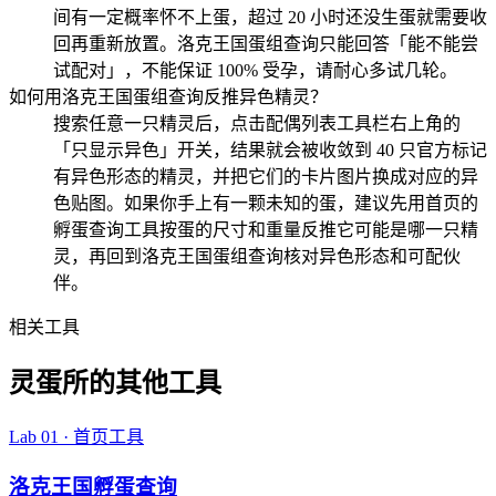
间有一定概率怀不上蛋，超过 20 小时还没生蛋就需要收
回再重新放置。洛克王国蛋组查询只能回答「能不能尝
试配对」，不能保证 100% 受孕，请耐心多试几轮。
如何用洛克王国蛋组查询反推异色精灵？
搜索任意一只精灵后，点击配偶列表工具栏右上角的
「只显示异色」开关，结果就会被收敛到 40 只官方标记
有异色形态的精灵，并把它们的卡片图片换成对应的异
色贴图。如果你手上有一颗未知的蛋，建议先用首页的
孵蛋查询工具按蛋的尺寸和重量反推它可能是哪一只精
灵，再回到洛克王国蛋组查询核对异色形态和可配伙
伴。
相关工具
灵蛋所的其他工具
Lab 01 · 首页工具
洛克王国孵蛋查询