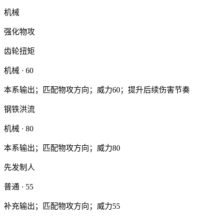
机械
强化物攻
齿轮扭矩
机械
· 60
本系输出；匹配物攻方向；威力60；提升后续伤害节奏
钢铁洪流
机械
· 80
本系输出；匹配物攻方向；威力80
先发制人
普通
· 55
补充输出；匹配物攻方向；威力55