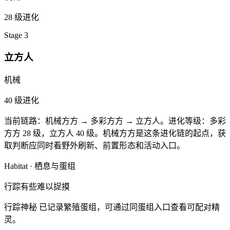
28
级进化
Stage
3
立方人
机械
40
级进化
当前链路：
机械方方 → 多彩方方 → 立方人
。
进化等级：多彩
方方 28 级，立方人 40 级。
机械方方是这条进化链的起点，
获
取判断应同时看野外刷新、前置形态和活动入口。
Habitat · 栖息与蛋组
行踪有些难以捉摸
行踪神秘
已记录繁殖蛋组，可通过同蛋组入口查看可配对精
灵。