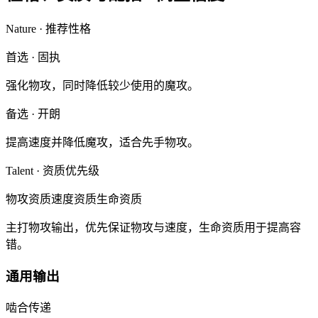
Nature · 推荐性格
首选
·
固执
强化物攻，同时降低较少使用的魔攻。
备选
·
开朗
提高速度并降低魔攻，适合先手物攻。
Talent · 资质优先级
物攻资质
速度资质
生命资质
主打物攻输出，优先保证物攻与速度，生命资质用于提高容
错。
通用输出
啮合传递