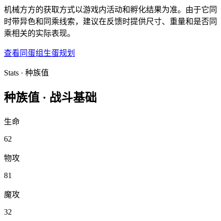
机械方方的获取方式以游戏内活动和孵化结果为准。由于它同
时带异色和同乘线索，建议在反馈时提供尺寸、重量和是否同
乘相关的实际表现。
查看同蛋组
生蛋规划
Stats · 种族值
种族值 ·
战斗基础
生命
62
物攻
81
魔攻
32