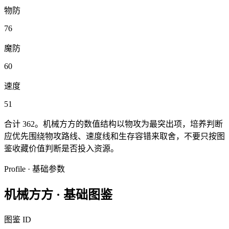
物防
76
魔防
60
速度
51
合计
362
。
机械方方
的数值结构以
物攻
为最突出项，培养判断
应优先围绕
物攻
路线、速度线和生存容错来取舍，不要只按图
鉴收藏价值判断是否投入资源。
Profile · 基础参数
机械方方
·
基础图鉴
图鉴 ID