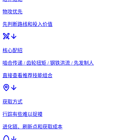
物攻优先
先判断路线和投入价值
核心配招
啮合传递 / 齿轮扭矩 / 钢铁洪流 / 先发制人
直接查看推荐技能组合
获取方式
行踪有些难以捉摸
进化链、刷新点和获取成本