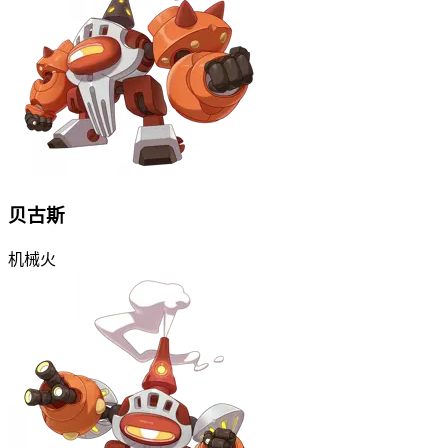
贝古斯
机械
火