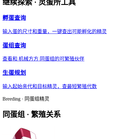
继续探索 ·
灵蛋所工具
孵蛋查询
输入蛋的尺寸和重量，一键查出可能孵化的精灵
蛋组查询
查看和 机械方方 同蛋组的可繁殖伙伴
生蛋规划
输入起始亲代和目标精灵，查最短繁殖代数
Breeding · 同蛋组精灵
同蛋组 ·
繁殖关系