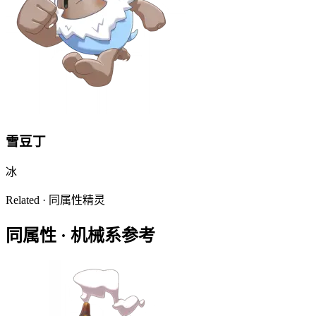
雪豆丁
冰
Related · 同属性精灵
同属性 ·
机械系
参考