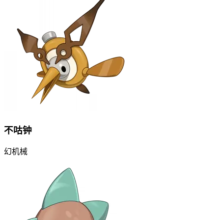
不咕钟
幻
机械