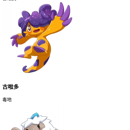
古啦多
毒
地