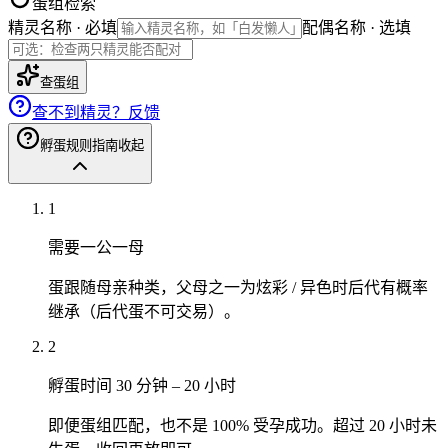
蛋组检索
精灵名称 · 必填
配偶名称 · 选填
查蛋组
查不到精灵？反馈
孵蛋规则指南
收起
1
需要一公一母
蛋跟随母亲种类，父母之一为炫彩 / 异色时后代有概率
继承（后代蛋不可交易）。
2
孵蛋时间 30 分钟 – 20 小时
即便蛋组匹配，也不是 100% 受孕成功。超过 20 小时未