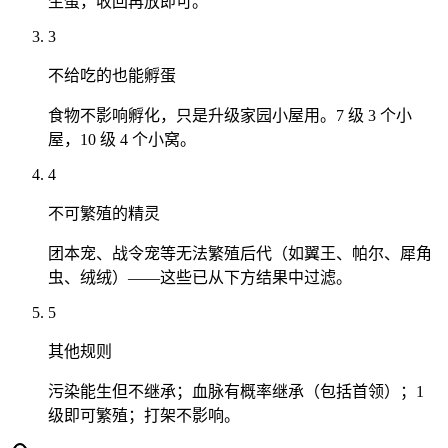
生蛋，收回再放即可。
3
不给吃的也能孵蛋
食物不影响孵化，只是升级家园小屋用。7 级 3 个小
屋，10 级 4 个小窝。
4
不可繁殖的精灵
团本宠、战令宠等无法繁殖后代（如翼王、帕尔、犀角
虫、绒绒）——这些已从下方结果中过滤。
5
其他规则
污染能生但不继承；血脉有概率继承（包括首领）；1
级即可繁殖；打架不影响。