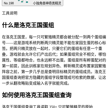
No.
198
小独角兽
神奇类精灵
工具说明
什么是洛克王国蛋组
在洛克王国里，每一只可繁殖精灵都会被分配一到两个蛋组编
号——这是游戏系统判断两只精灵能不能在家园生蛋的核心标
签。把两只精灵放在一起时，只要它们的蛋组有任意一个重
叠，游戏就会允许它们产出后代；如果蛋组完全不相交，哪怕
属性、等级都吻合，也永远孵不出蛋。蛋组是所有孵蛋配对的
第一前提，因此训练家在规划异色、孵新精灵或布置家园繁殖
阵容之前，第一步几乎总是查明目标精灵的蛋组成员。洛克王
国蛋组查询把官方隐藏的蛋组字段整理成可检索的数据，让这
一步从翻攻略贴变成输入名字就能完成。
如何使用洛克王国蛋组查询
洛克王国蛋组查询工具读取 350+ 只可繁殖精灵的原始