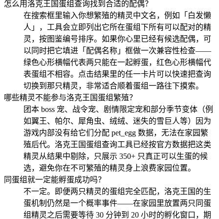
怎么用洛克王国蛋组查询找到合适的配偶？
在搜索框里输入你想繁殖的精灵中文名，例如「白发懒
人」，工具会立即列出它所在蛋组下所有可以配对的精
灵，按图鉴编号排序。如果你心里已经有候选配偶，可
以同时把它填进「配偶名称」框做一次兼容性检查——
绿色心形横幅代表两只能在一起孵蛋，红色心形横幅代
表蛋组不相容。点击结果里的任一卡片可以快速把查询
切换到那只精灵，非常适合顺着蛋组一路往下摸索。
哪些精灵不能参与洛克王国蛋组繁殖？
团本 boss 宠、战令宠、剧情限定宠和部分季节变体（例
如翼王、帕尔、犀角虫、绒绒、迷失的雪巨人等）因为
游戏内部没有给它们分配 pet_egg 数据，无法在家园繁
殖后代。洛克王国蛋组查询工具已经按官方数据把这类
精灵从结果中剔除，只展示 350+ 只真正可以生蛋的候
选，避免你在不可繁殖的精灵身上浪费家园位置。
同蛋组就一定能孵蛋成功吗？
不一定。即便两只精灵的蛋组完全匹配，洛克王国的生
蛋机制仍然是一个概率事件——在家园里放置两只同蛋
组精灵之后需要等待 30 分钟到 20 小时的孵化窗口，期