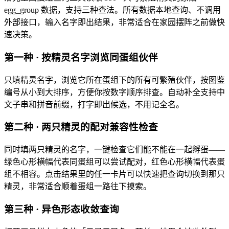
egg_group 数据，支持三种查法。所有数据本地查询、不调用
外部接口，输入名字即出结果，非常适合在家园摆阵之前做快
速决策。
第一种 · 按精灵名字浏览同蛋组伙伴
只填精灵名字，浏览它所在蛋组下的所有可繁殖伙伴，按图鉴
编号从小到大排序，方便你按数字顺序排查。自动补全支持中
文子串和拼音前缀，打字即出候选，不用记全名。
第二种 · 两只精灵的配对兼容性检查
同时填两只精灵的名字，一键检查它们能不能在一起孵蛋——
绿色心形横幅代表同蛋组可以尝试配对，红色心形横幅代表蛋
组不相容。点击结果里的任一卡片可以快速把查询切换到那只
精灵，非常适合顺着蛋组一路往下摸索。
第三种 · 异色形态收敛查询