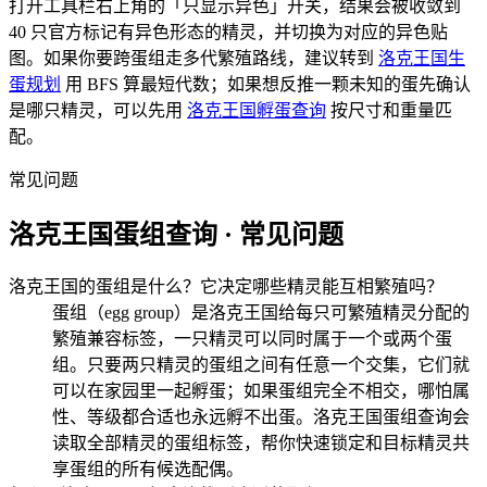
打开工具栏右上角的「只显示异色」开关，结果会被收敛到
40 只官方标记有异色形态的精灵，并切换为对应的异色贴
图。如果你要跨蛋组走多代繁殖路线，建议转到
洛克王国生
蛋规划
用 BFS 算最短代数；如果想反推一颗未知的蛋先确认
是哪只精灵，可以先用
洛克王国孵蛋查询
按尺寸和重量匹
配。
常见问题
洛克王国蛋组查询 · 常见问题
洛克王国的蛋组是什么？它决定哪些精灵能互相繁殖吗？
蛋组（egg group）是洛克王国给每只可繁殖精灵分配的
繁殖兼容标签，一只精灵可以同时属于一个或两个蛋
组。只要两只精灵的蛋组之间有任意一个交集，它们就
可以在家园里一起孵蛋；如果蛋组完全不相交，哪怕属
性、等级都合适也永远孵不出蛋。洛克王国蛋组查询会
读取全部精灵的蛋组标签，帮你快速锁定和目标精灵共
享蛋组的所有候选配偶。