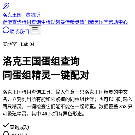
洛克王国 · 灵蛋所
孵蛋查询
蛋组查询
生蛋规划
最佳精灵
热门精灵图鉴
帮助中心
联系我们
实验室 · Lab 04
洛克王国蛋组查询
同蛋组精灵一键配对
洛克王国蛋组查询工具：输入任意一只洛克王国精灵的中文
名，立刻列出所有能和它繁殖的同蛋组伙伴；也可以同时输入
两只精灵，一键检查它们能不能在一起孵蛋。数据覆盖
358
只
可繁殖精灵，其中
40
只拥有异色形态。
查询成功