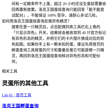
间有一定概率怀不上蛋，超过 20 小时还没生蛋就需要收
回再重新放置。洛克王国蛋组查询只能回答「能不能尝
试配对」，不能保证 100% 受孕，请耐心多试几轮。
如何用洛克王国蛋组查询反推异色精灵？
搜索任意一只精灵后，点击配偶列表工具栏右上角的
「只显示异色」开关，结果就会被收敛到 40 只官方标记
有异色形态的精灵，并把它们的卡片图片换成对应的异
色贴图。如果你手上有一颗未知的蛋，建议先用首页的
孵蛋查询工具按蛋的尺寸和重量反推它可能是哪一只精
灵，再回到洛克王国蛋组查询核对异色形态和可配伙
伴。
相关工具
灵蛋所的其他工具
Lab 01 · 首页工具
洛克王国孵蛋查询