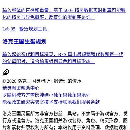
输入蛋体的直径和重量，基于 500+ 精灵数据实时推算可能孵
化的精灵与异色概率，反查你的蛋到底是谁。
Lab 05 · 繁殖规划工具
洛克王国生蛋规划
输入起始亲代和目标精灵，BFS 算出最短繁殖代数和每一代
的父母配对，适合跨蛋组刷异色和目标形态。
© 2026 洛克王国灵蛋所 · 锻造你的传承
精灵图鉴
帮助中心
罗隐
机械方方
雪影娃娃
小独角兽
独角兽系列
隐私政策
研究实验室
技术支持
联系我们
服务条款
洛克王国灵蛋所为非官方粉丝工具站，不隶属于游戏官方、发
行方或运营方。洛克王国相关游戏名称、角色、精灵形象、图
片和素材归原权利方所有；本站仅用于资料整理、数据勘误和