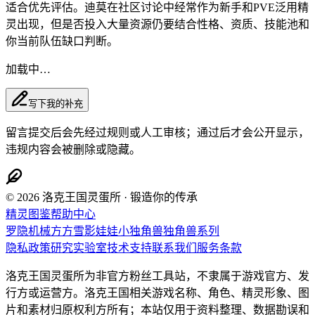
适合优先评估。迪莫在社区讨论中经常作为新手和PVE泛用精
灵出现，但是否投入大量资源仍要结合性格、资质、技能池和
你当前队伍缺口判断。
加载中…
写下我的补充
留言提交后会先经过规则或人工审核；通过后才会公开显示，
违规内容会被删除或隐藏。
© 2026 洛克王国灵蛋所 · 锻造你的传承
精灵图鉴
帮助中心
罗隐
机械方方
雪影娃娃
小独角兽
独角兽系列
隐私政策
研究实验室
技术支持
联系我们
服务条款
洛克王国灵蛋所为非官方粉丝工具站，不隶属于游戏官方、发
行方或运营方。洛克王国相关游戏名称、角色、精灵形象、图
片和素材归原权利方所有；本站仅用于资料整理、数据勘误和