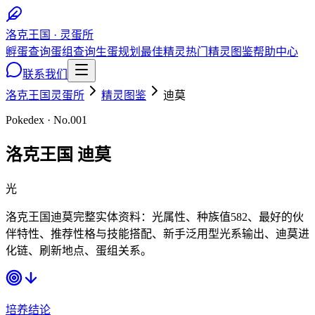
洛克王国 · 灵蛋所
孵蛋查询
蛋组查询
生蛋规划
最佳精灵
热门精灵图鉴
帮助中心
联系我们
洛克王国灵蛋所
精灵图鉴
迪莫
Pokedex · No.
001
洛克王国
迪莫
光
洛克王国迪莫完整实体资料：光属性、种族值582、最好的伙
伴特性、推荐性格与技能搭配、新手泛用型光系输出、迪莫进
化链、刷新地点、蛋组关系。
培养结论