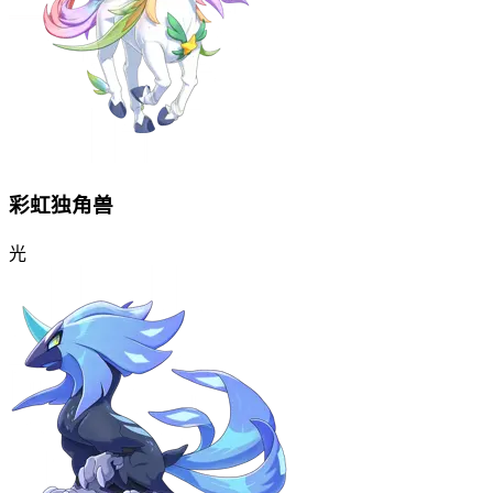
彩虹独角兽
光