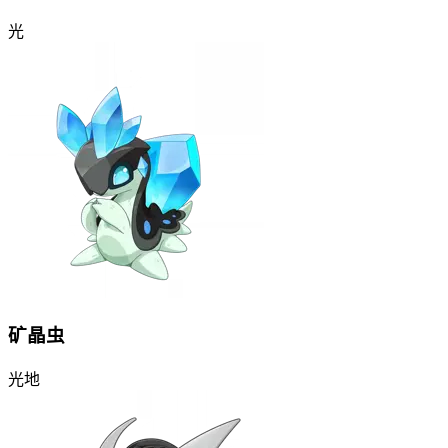
光
矿晶虫
光
地