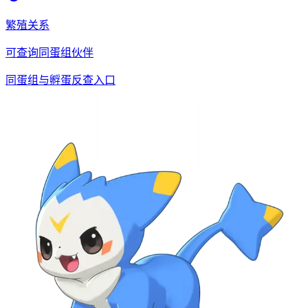
繁殖关系
可查询同蛋组伙伴
同蛋组与孵蛋反查入口