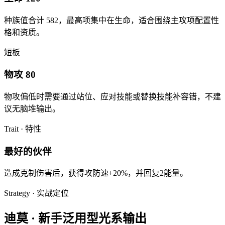
种族值合计
582
，最高项集中在
生命
，适合围绕主攻项配置性
格和资质。
短板
物攻 80
物攻
偏低时需要通过站位、应对技能或替换技能补容错，不建
议无脑堆输出。
Trait · 特性
最好的伙伴
造成克制伤害后，获得攻防速+20%，并回复2能量。
Strategy · 实战定位
迪莫
·
新手泛用型光系输出