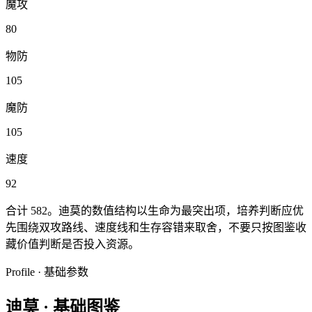
魔攻
80
物防
105
魔防
105
速度
92
合计
582
。
迪莫
的数值结构以
生命
为最突出项，培养判断应优
先围绕
双攻
路线、速度线和生存容错来取舍，不要只按图鉴收
藏价值判断是否投入资源。
Profile · 基础参数
迪莫
·
基础图鉴