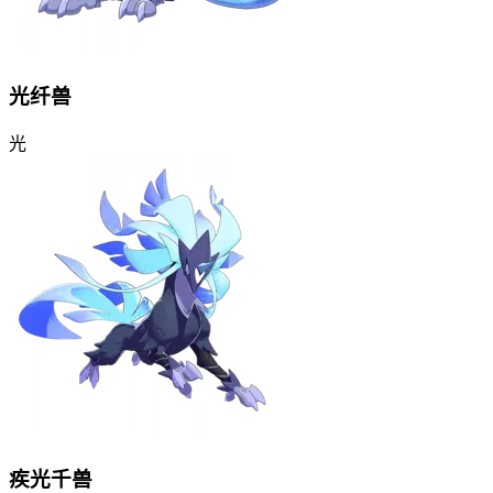
光纤兽
光
疾光千兽