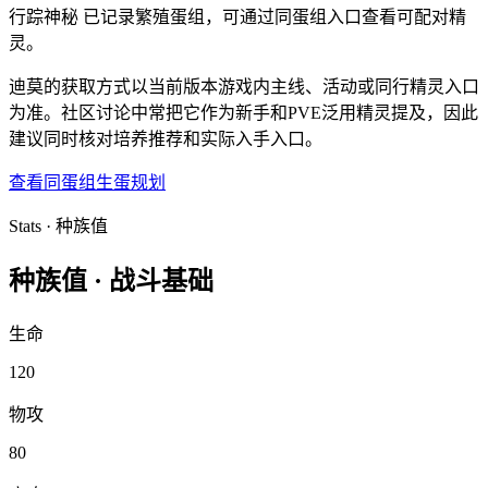
行踪神秘
已记录繁殖蛋组，可通过同蛋组入口查看可配对精
灵。
迪莫的获取方式以当前版本游戏内主线、活动或同行精灵入口
为准。社区讨论中常把它作为新手和PVE泛用精灵提及，因此
建议同时核对培养推荐和实际入手入口。
查看同蛋组
生蛋规划
Stats · 种族值
种族值 ·
战斗基础
生命
120
物攻
80