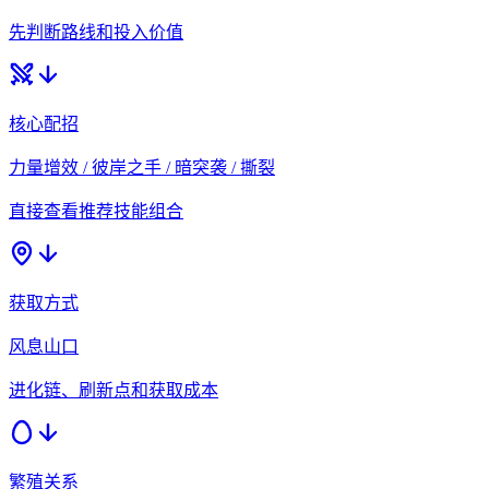
先判断路线和投入价值
核心配招
力量增效 / 彼岸之手 / 暗突袭 / 撕裂
直接查看推荐技能组合
获取方式
风息山口
进化链、刷新点和获取成本
繁殖关系