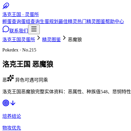
洛克王国 · 灵蛋所
孵蛋查询
蛋组查询
生蛋规划
最佳精灵
热门精灵图鉴
帮助中心
联系我们
洛克王国灵蛋所
精灵图鉴
恶魔狼
Pokedex · No.
215
洛克王国
恶魔狼
恶
异色可遇
可同乘
洛克王国恶魔狼完整实体资料：恶属性、种族值548、悲悯特
培养结论
物攻优先