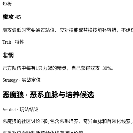
短板
魔攻 45
魔攻
偏低时需要通过站位、应对技能或替换技能补容错，不建
Trait · 特性
悲悯
己方队伍中每有1只力竭的精灵，自己获得双攻+30%。
Strategy · 实战定位
恶魔狼
·
恶系血脉与培养候选
Verdict · 玩法结论
恶魔狼的社区讨论同时包含恶系培养、奇异血脉和首领化线索