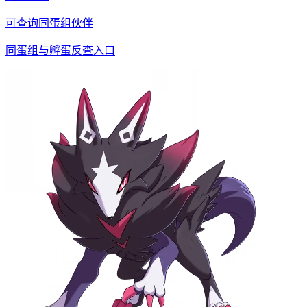
可查询同蛋组伙伴
同蛋组与孵蛋反查入口